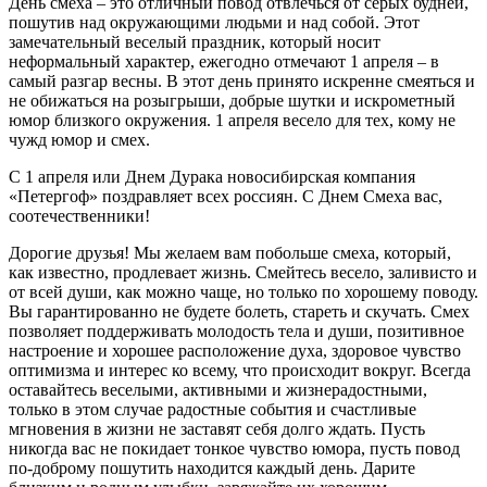
День смеха – это отличный повод отвлечься от серых будней,
пошутив над окружающими людьми и над собой. Этот
замечательный веселый праздник, который носит
неформальный характер, ежегодно отмечают 1 апреля – в
самый разгар весны. В этот день принято искренне смеяться и
не обижаться на розыгрыши, добрые шутки и искрометный
юмор близкого окружения. 1 апреля весело для тех, кому не
чужд юмор и смех.
С 1 апреля или Днем Дурака новосибирская компания
«Петергоф» поздравляет всех россиян. С Днем Смеха вас,
соотечественники!
Дорогие друзья! Мы желаем вам побольше смеха, который,
как известно, продлевает жизнь. Смейтесь весело, заливисто и
от всей души, как можно чаще, но только по хорошему поводу.
Вы гарантированно не будете болеть, стареть и скучать. Смех
позволяет поддерживать молодость тела и души, позитивное
настроение и хорошее расположение духа, здоровое чувство
оптимизма и интерес ко всему, что происходит вокруг. Всегда
оставайтесь веселыми, активными и жизнерадостными,
только в этом случае радостные события и счастливые
мгновения в жизни не заставят себя долго ждать. Пусть
никогда вас не покидает тонкое чувство юмора, пусть повод
по-доброму пошутить находится каждый день. Дарите